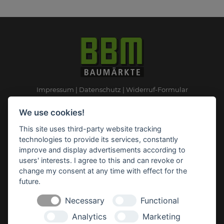
Impressum
Datenschutz
Widerruf-Formular
Cookie-Einstellungen ändern
We use cookies!
This site uses third-party website tracking
BBM Baumarkt Ganderkesee
technologies to provide its services, constantly
Rudolf-Diesel-Straße 2
improve and display advertisements according to
27777 Ganderkesee
users' interests. I agree to this and can revoke or
Telefon: 04222 94 41 0
change my consent at any time with effect for the
Telefax: 04222 94 41 31
future.
E-Mail:
ganderkesee(at)bbm-baumarkt.de
Necessary
Functional
Analytics
Marketing