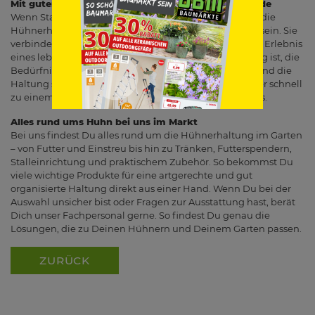
Mit guter Vorbereitung macht Hühnerhaltung Freude
Wenn Stall, Auslauf und Pflege gut geplant sind, kann die
Hühnerhaltung im Garten ein sehr erfüllendes Hobby sein. Sie
verbindet Tierbeobachtung, Selbstversorgung und das Erlebnis
eines lebendigen Gartens auf besondere Weise. Wichtig ist, die
Bedürfnisse der Tiere dauerhaft im Blick zu behalten und die
Haltung sorgfältig vorzubereiten. Dann werden Hühner schnell
zu einem festen und geschätzten Teil des Gartenalltags.
Alles rund ums Huhn bei uns im Markt
Bei uns findest Du alles rund um die Hühnerhaltung im Garten
– von Futter und Einstreu bis hin zu Tränken, Futterspendern,
Stalleinrichtung und praktischem Zubehör. So bekommst Du
viele wichtige Produkte für eine artgerechte und gut
organisierte Haltung direkt aus einer Hand. Wenn Du bei der
Auswahl unsicher bist oder Fragen zur Ausstattung hast, berät
Dich unser Fachpersonal gerne. So findest Du genau die
Lösungen, die zu Deinen Hühnern und Deinem Garten passen.
ZURÜCK