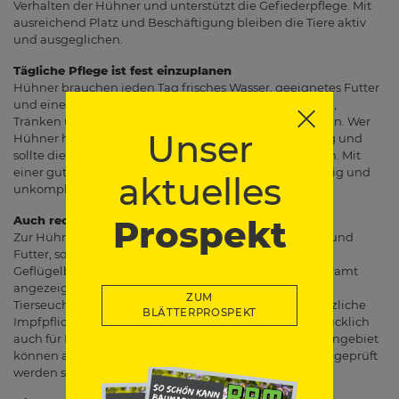
Verhalten der Hühner und unterstützt die Gefiederpflege. Mit
ausreichend Platz und Beschäftigung bleiben die Tiere aktiv
und ausgeglichen.
Tägliche Pflege ist fest einzuplanen
Hühner brauchen jeden Tag frisches Wasser, geeignetes Futter
und einen sauberen Lebensraum. Deshalb sollten Stall,
Tränken und Futterstellen regelmäßig gereinigt werden. Wer
Unser
Hühner hält, übernimmt also dauerhaft Verantwortung und
sollte die Versorgung fest in den Tagesablauf einplanen. Mit
einer guten Routine lässt sich die Pflege aber zuverlässig und
aktuelles
unkompliziert umsetzen.
Prospekt
Auch rechtliche Vorgaben sind wichtig
Zur Hühnerhaltung im Garten gehören nicht nur Stall und
Futter, sondern auch einige formale Pflichten.
Geflügelbestände müssen beim zuständigen Veterinäramt
angezeigt werden; außerdem ist eine Meldung bei der
ZUM
Tierseuchenkasse vorgesehen. Hinzu kommt die gesetzliche
BLÄTTERPROSPEKT
Impfpflicht gegen die Newcastle-Krankheit, die ausdrücklich
auch für Klein- und Hobbyhaltungen gilt. Je nach Wohngebiet
können außerdem örtliche Vorgaben gelten, die vorab geprüft
werden sollten.