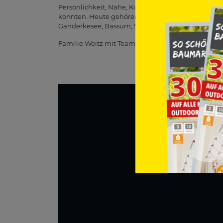
Persönlichkeit, Nähe, Kompetenz und Vertrauen: D
konnten. Heute gehören über 300 Mitarbeiter zu 
Ganderkesee, Bassum, Syke, Barsinghausen, Fries
Familie Weitz mit Team!