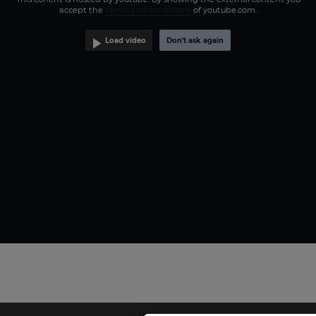
accept the
terms and conditions
of youtube.com.
Load video
Don't ask again