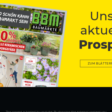
as ist unsere Basis, von der aus wir in über 30 Jahren an neun Sta
unserem BBM-Team, die sich täglich auf ein Neues für unsere Kunde
Uns
oythe, Parchim, Achim und Rhauderfehn. Wir freuen uns auf Ihren B
aktue
Pros
ZUM BLÄTTER
This conent is hosted by youtube. By showing the external content you