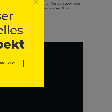
ndorten das Vertrauen zahlreicher Kunden gewinnen
n einsetzen. Herzlich willkommen bei BBM in
er
esuch!
lles
pekt
PROSPEKT