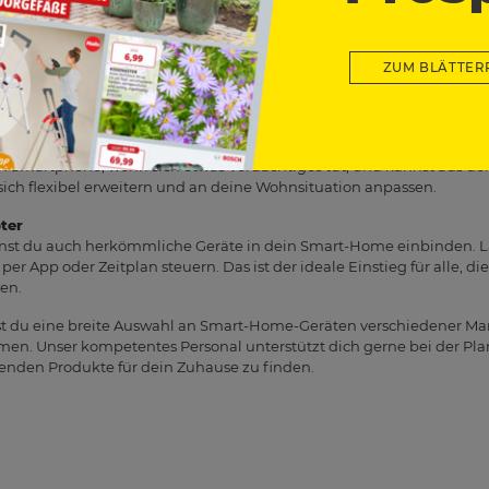
rthermostaten regelst du die Temperatur in jedem Raum individuell
rklich nötig ist. Das sorgt für mehr Komfort und kann gleichzeitig He
ZUM BLÄTTER
nter machen wollen.
ngslösungen
tersensoren sowie smarte Türklingeln erhöhen die Sicherheit in de
n Smartphone, wenn sich etwas Verdächtiges tut, und kannst aus d
sich flexibel erweitern und an deine Wohnsituation anpassen.
ter
nst du auch herkömmliche Geräte in dein Smart-Home einbinden. 
 per App oder Zeitplan steuern. Das ist der ideale Einstieg für alle, di
en.
 du eine breite Auswahl an Smart-Home-Geräten verschiedener Marke
en. Unser kompetentes Personal unterstützt dich gerne bei der Pl
ssenden Produkte für dein Zuhause zu finden.