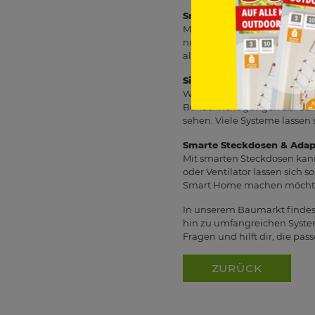
Smarte Heizungssteuerung
Mit intelligenten Heizkörpe
nur dann geheizt, wenn es wi
alle, die ihr Zuhause effizie
Sicherheits- & Überwachu
WLAN-Kameras, Tür- und Fens
Benachrichtigungen auf dei
sehen. Viele Systeme lassen 
Smarte Steckdosen & Adap
Mit smarten Steckdosen kan
oder Ventilator lassen sich so
Smart Home machen möcht
In unserem Baumarkt findest
hin zu umfangreichen System
Fragen und hilft dir, die pa
ZURÜCK