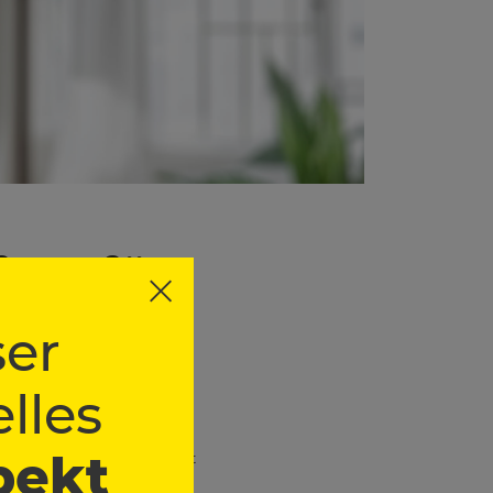
rt für
er
lles
annst Helligkeit und
pekt
h Hause kommst. So schaffst