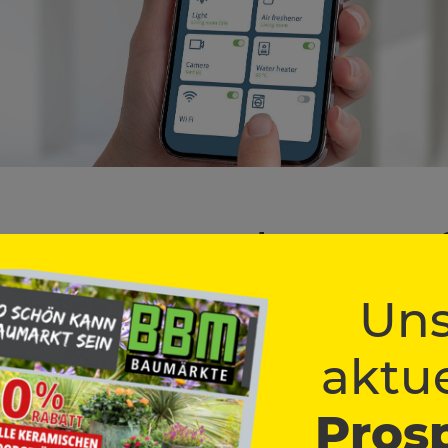
Home – mehr Komfo
uhause
Uns
aktue
es lassen sich bequem per App oder Sprachassistent steuern. Du k
Pros
itpläne erstellen, damit das Licht automatisch angeht, wenn du nac
ssende Stimmung fürs Wohnzimmer, Büro oder Schlafzimmer.