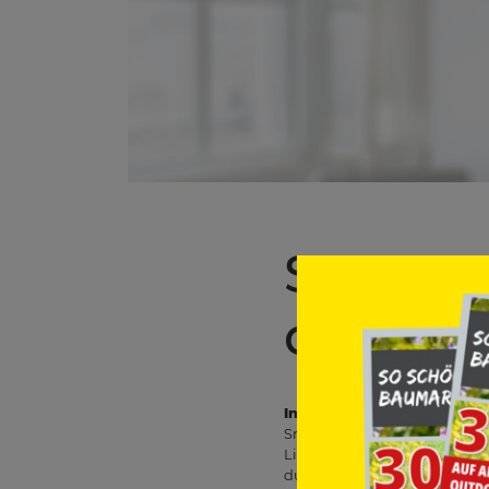
Smart 
dein Z
Intelligente Beleuchtung
Smarte Lampen und LED-Strip
Lichtfarbe anpassen oder Ze
du im Handumdrehen die pa