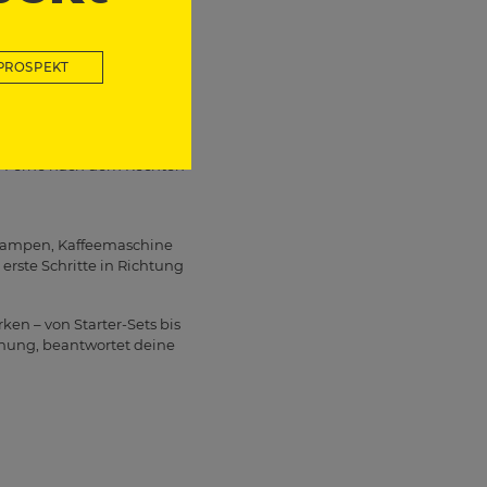
. Über Zeitprogramme wird
izkosten sparen – ideal für
PROSPEKT
inem Zuhause. Du erhältst
er Ferne nach dem Rechten
Lampen, Kaffeemaschine
e erste Schritte in Richtung
n – von Starter-Sets bis
anung, beantwortet deine