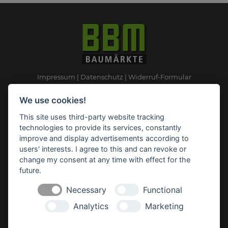
Impressum
Datenschutz
Widerruf-Formular
Cookie-Einstellungen ändern
We use cookies!
This site uses third-party website tracking
BBM Baumarkt Ganderkesee
technologies to provide its services, constantly
Rudolf-Diesel-Straße 2
improve and display advertisements according to
27777 Ganderkesee
users' interests. I agree to this and can revoke or
Telefon: 04222 94 41 0
change my consent at any time with effect for the
Telefax: 04222 94 41 31
future.
E-Mail:
ganderkesee(at)bbm-baumarkt.de
Necessary
Functional
Analytics
Marketing
Öffnungszeiten: