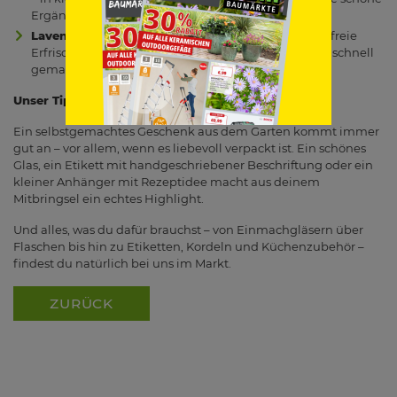
Ergänzung zum Grillabend.
Lavendelsirup oder Minzlimonade
: Für die alkoholfreie
Erfrischung zwischendurch – super aromatisch und schnell
gemacht.
Unser Tipp: Schön verpackt, doppelt geschätzt
Ein selbstgemachtes Geschenk aus dem Garten kommt immer
gut an – vor allem, wenn es liebevoll verpackt ist. Ein schönes
Glas, ein Etikett mit handgeschriebener Beschriftung oder ein
kleiner Anhänger mit Rezeptidee macht aus deinem
Mitbringsel ein echtes Highlight.
Und alles, was du dafür brauchst – von Einmachgläsern über
Flaschen bis hin zu Etiketten, Kordeln und Küchenzubehör –
findest du natürlich bei uns im Markt.
ZURÜCK